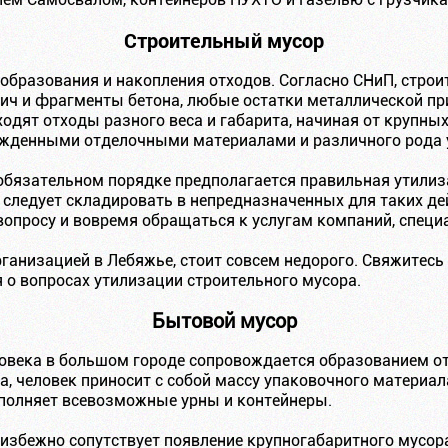
Строительный мусор
 образования и накопления отходов. Согласно СНиП, стро
ич и фрагменты бетона, любые остатки металлической пр
ходят отходы разного веса и габарита, начиная от крупны
ежденными отделочными материалами и различного рода
обязательном порядке предполагается правильная утилиз
 следует складировать в непредназначенных для таких де
 вопросу и вовремя обращаться к услугам компаний, спец
ганизацией в Лебяжье, стоит совсем недорого. Свяжитесь
 о вопросах утилизации строительного мусора.
Бытовой мусор
овека в большом городе сопровождается образованием от
, человек приносит с собой массу упаковочного материала,
аполняет всевозможные урны и контейнеры.
избежно сопутствует появление крупногабаритного мусора