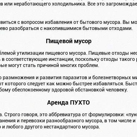
ев или неработающего холодильника. Все это загромождае
иться с вопросом избавления от бытового мусора. Вы мо
шево разобраться с накопившимися бытовыми отходами.
Пищевой мусор
блемой утилизации пищевого мусора. Пищевые отходы нео
ь в соответствующие инстанции, поскольку отходы такого
ые могут стать причиной многих проблем.
о размножения и развития паразитов и болезнетворных ми
от которого следует как можно быстрее избавляться. Быс
юбому обеспокоенному здоровой обстановкой человеку.
Аренда ПУХТО
. Строго говоря, это аббревиатура от формулировки: «пу
анения и перевозки разнообразного мусора, в том числе и
 и любого другого нестандартного мусора.