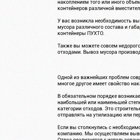
накоплением того или иного объе
контейнеров различной вместител
У вас возникла необходимость вы
мусора различного состава и габа
контейнеры ПУХТО.
Также вы можете совсем недорого
отходами. Вывоз мусора производ
Одной из важнейших проблем совр
многое другое имеет свойство на
В обязательном порядке возникае
наибольшей или наименьшей степе
категории отходов. Это строител
отправлять на утилизацию или пе
Если вы столкнулись с необходим
компанию. Мы осуществляем вывоз
Отвоз реализуется с использован