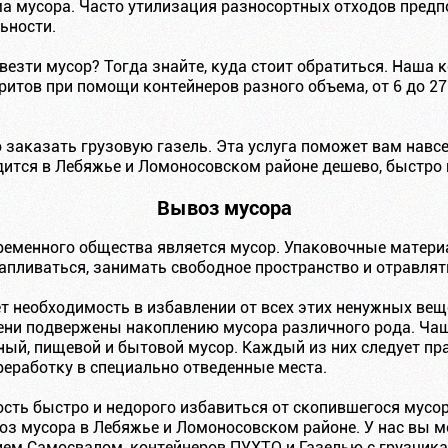
ма мусора. Часто утилизация разносортных отходов предп
ьности.
везти мусор? Тогда знайте, куда стоит обратиться. Наша
ритов при помощи контейнеров разного объема, от 6 до 27
 заказать грузовую газель. Эта услуга поможет вам нав
ится в Лебяжье и Ломоносовском районе дешево, быстро 
Вывоз мусора
еменного общества является мусор. Упаковочные матери
капливаться, занимать свободное пространство и отравля
т необходимость в избавлении от всех этих ненужных вещ
ни подвержены накоплению мусора различного рода. Чащ
ьный, пищевой и бытовой мусор. Каждый из них следует пр
реработку в специально отведенные места.
ость быстро и недорого избавиться от скопившегося мусо
 мусора в Лебяжье и Ломоносовском районе. У нас вы мо
ием Самосвалом, контейнеров ПУХТО и Газелью с грузчика