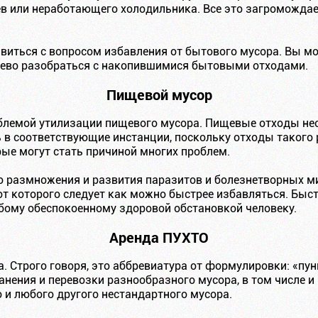
ев или неработающего холодильника. Все это загромождае
иться с вопросом избавления от бытового мусора. Вы мо
шево разобраться с накопившимися бытовыми отходами.
Пищевой мусор
блемой утилизации пищевого мусора. Пищевые отходы нео
ь в соответствующие инстанции, поскольку отходы такого
ые могут стать причиной многих проблем.
о размножения и развития паразитов и болезнетворных ми
от которого следует как можно быстрее избавляться. Быс
юбому обеспокоенному здоровой обстановкой человеку.
Аренда ПУХТО
. Строго говоря, это аббревиатура от формулировки: «пу
анения и перевозки разнообразного мусора, в том числе и
 и любого другого нестандартного мусора.