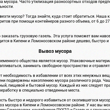
ма мусора. Часто утилизация разносортных отходов предп
ьности.
везти мусор? Тогда знайте, куда стоит обратиться. Наша
ритов при помощи контейнеров разного объема, от 6 до 27
 заказать грузовую газель. Эта услуга поможет вам нав
ится в Кипени и Ломоносовском районе дешево, быстро и
Вывоз мусора
еменного общества является мусор. Упаковочные матери
капливаться, занимать свободное пространство и отравля
т необходимость в избавлении от всех этих ненужных вещ
ни подвержены накоплению мусора различного рода. Чащ
ьный, пищевой и бытовой мусор. Каждый из них следует пр
реработку в специально отведенные места.
ость быстро и недорого избавиться от скопившегося мусо
 мусора в Кипени и Ломоносовском районе. У нас вы може
ием Самосвалом, контейнеров ПУХТО и Газелью с грузчика