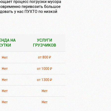
рощает процесс погрузки мусора
иновременно перевозить большое
довать у нас ПУХТО по низкой
ЕНДА НА
УСЛУГИ
СУТКИ
ГРУЗЧИКОВ
ЕНДА НА
УСЛУГИ
от 800 ₽
Нет
СУТКИ
ГРУЗЧИКОВ
Нет
от 1000 ₽
Нет
от 1300 ₽
Нет
Нет
Нет
Нет