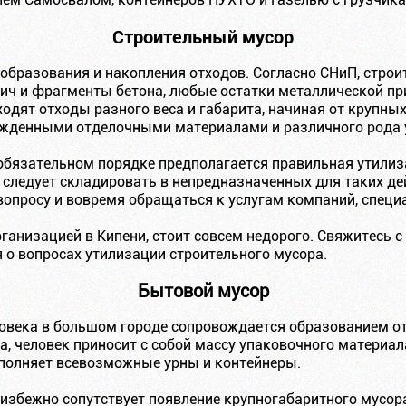
Строительный мусор
 образования и накопления отходов. Согласно СНиП, стро
ич и фрагменты бетона, любые остатки металлической пр
ходят отходы разного веса и габарита, начиная от крупны
ежденными отделочными материалами и различного рода
обязательном порядке предполагается правильная утилиз
 следует складировать в непредназначенных для таких де
 вопросу и вовремя обращаться к услугам компаний, спец
ганизацией в Кипени, стоит совсем недорого. Свяжитесь 
 о вопросах утилизации строительного мусора.
Бытовой мусор
овека в большом городе сопровождается образованием от
, человек приносит с собой массу упаковочного материала,
аполняет всевозможные урны и контейнеры.
избежно сопутствует появление крупногабаритного мусора