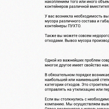
накоплением того или иного объе
контейнеров различной вместител
У вас возникла необходимость вы
мусора различного состава и габа
контейнеры ПУХТО.
Также вы можете совсем недорого
отходами. Вывоз мусора производ
Одной из важнейших проблем совр
многое другое имеет свойство на
В обязательном порядке возникае
наибольшей или наименьшей степе
категории отходов. Это строител
отправлять на утилизацию или пе
Если вы столкнулись с необходим
компанию. Мы осуществляем вывоз
Отвоз реализуется с использован