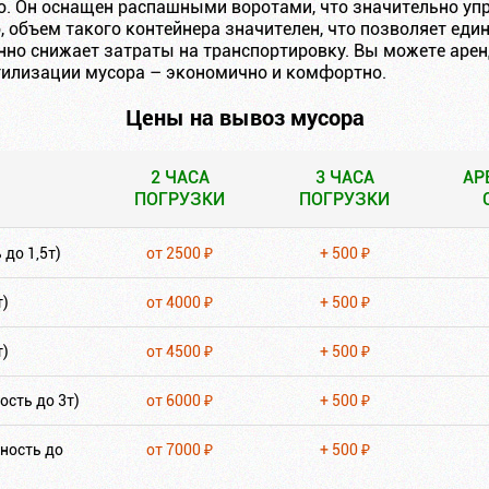
. Он оснащен распашными воротами, что значительно уп
, объем такого контейнера значителен, что позволяет ед
енно снижает затраты на транспортировку. Вы можете арен
утилизации мусора – экономично и комфортно.
Цены на вывоз мусора
2 ЧАСА
3 ЧАСА
АР
ПОГРУЗКИ
ПОГРУЗКИ
2 ЧАСА
3 ЧАСА
АР
до 1,5т)
от 2500 ₽
+ 500 ₽
ПОГРУЗКИ
ПОГРУЗКИ
т)
от 4000 ₽
+ 500 ₽
т)
от 4500 ₽
+ 500 ₽
сть до 3т)
от 6000 ₽
+ 500 ₽
ность до
от 7000 ₽
+ 500 ₽