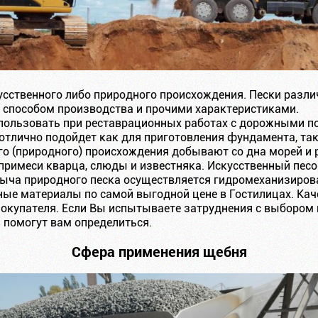
сственного либо природного происхождения. Пески разли
 способом производства и прочими характеристиками.
пользовать при реставрационных работах с дорожными по
 отлично подойдет как для приготовления фундамента, так
о (природного) происхождения добывают со дна морей и р
я примеси кварца, слюды и известняка. Искусственный пе
быча природного песка осуществляется гидромеханизиро
ые материалы по самой выгодной цене в Гостилицах. Кач
окупателя. Если Вы испытываете затруднения с выбором п
 помогут вам определиться.
Сфера применения щебня