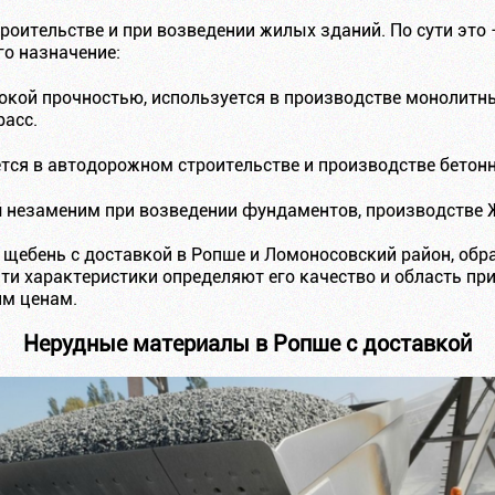
оительстве и при возведении жилых зданий. По сути это 
го назначение:
кой прочностью, используется в производстве монолитны
асс.
ся в автодорожном строительстве и производстве бетонн
й
незаменим при возведении фундаментов, производстве Ж
 щебень с доставкой в Ропше и Ломоносовский район, обр
Эти характеристики определяют его качество и область п
м ценам.
Нерудные материалы в Ропше с доставкой