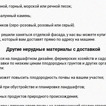
ной, горный, морской или речной песок;
валунный камень;
нков (серо-розовый, розовый или серый).
и решили заняться отделкой фасада, у нас вы можете купи
, который вам доставят прямо по адресу на машине.
Другие нерудные материалы с доставкой
ся на ландшафтном дизайне, фермерских хозяйств и сад
авки по низким ценам плодородных грунтов и других орг
ти:
может повысить плодородность почвы на вашем участке;
й при обустройстве и планировке ландшафтов;
нных продуктов природного происхождения;
амены верхних слоев почвы на завершающей стадии строит