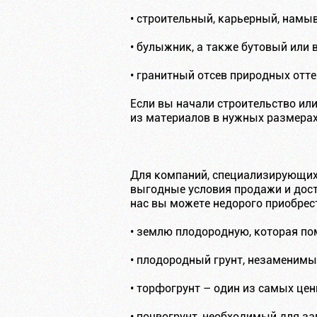
• строительный, карьерный, намыв
• булыжник, а также бутовый или 
• гранитный отсев природных отте
Если вы начали строительство ил
из материалов в нужных размерах
Для компаний, специализирующих
выгодные условия продажи и дост
нас вы можете недорого приобрес
• землю плодородную, которая по
• плодородный грунт, незаменимы
• торфогрунт – один из самых це
• почвогрунт, необходимый для з