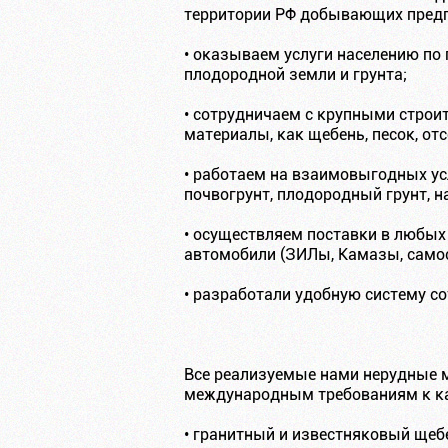
территории РФ добывающих предп
• оказываем услуги населению по 
плодородной земли и грунта;
• сотрудничаем с крупными стро
материалы, как щебень, песок, от
• работаем на взаимовыгодных у
почвогрунт, плодородный грунт, нав
• осуществляем поставки в любых
автомобили (ЗИЛы, Камазы, самосв
• разработали удобную систему со
Все реализуемые нами нерудные 
международным требованиям к кач
• гранитный и известняковый щебе