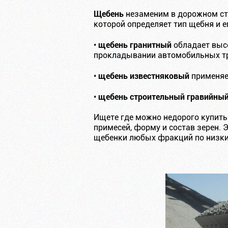
Щебень
незаменим в дорожном стр
которой определяет тип щебня и е
щебень гранитный
•
обладает высо
прокладывании автомобильных тр
щебень известняковый
•
применяет
щебень строительный гравийны
•
Ищете где можно недорого купить
примесей, форму и состав зерен. 
щебенки любых фракций по низки