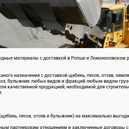
рудные материалы с доставкой в Ропше и Ломоносовском
зного назначения с доставкой щебень, песок, отсев, зем
навоз, булыжник любых видов и фракций любым видом груз
еля качественной продукцией, необходимой для строительс
т.
(щебень, песок, отсев и булыжник) на максимально выгод
дным партнерским отношениям и заключенные договоры 