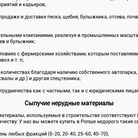
риятий и карьеров;
продаже и доставке песка, щебня, булыжника, отсева, почв
ительными компаниями, реализуя в промышленных масшта
сев и булыжник;
словиях с фермерскими хозяйствами, которым поставляем
оз и т. п;
 количествах благодаря наличию собственного автопарка,
алы и др.) и другая спецтехника;
трудничества как с частными, так и с юридическими лица
Сыпучие нерудные материалы
материалы, используемые в строительстве соответствую
еству. У нас вы можете купить в Ропше недорого такие с
нь любых фракций (5-20, 20-40, 25-60, 40-70);