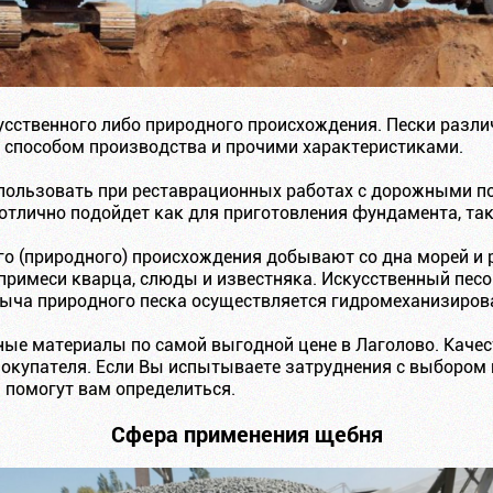
сственного либо природного происхождения. Пески разли
 способом производства и прочими характеристиками.
пользовать при реставрационных работах с дорожными по
 отлично подойдет как для приготовления фундамента, так
о (природного) происхождения добывают со дна морей и р
я примеси кварца, слюды и известняка. Искусственный пе
быча природного песка осуществляется гидромеханизиро
ые материалы по самой выгодной цене в Лаголово. Качес
окупателя. Если Вы испытываете затруднения с выбором п
 помогут вам определиться.
Сфера применения щебня