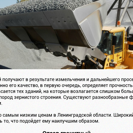
 получают в результате измельчения и дальнейшего просе
енно его качество, в первую очередь, определяет прочност
асается тех зданий, на которые возлагается слишком бол
пород зернистого строения. Существуют разнообразные ф
.
о самым низким ценам в Ленинградской области. Широки
 то, что подойдет ему наилучшим образом.
Отсев гранитный