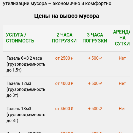
утилизации мусора – экономично и комфортно.
Цены на вывоз мусора
АРЕНДА
УСЛУГА /
2 ЧАСА
3 ЧАСА
НА
СТОИМОСТЬ
ПОГРУЗКИ
ПОГРУЗКИ
СУТКИ
УСЛУГА /
2 ЧАСА
3 ЧАСА
АРЕНДА
Газель 6м3 2 часа
от 2500 ₽
+ 500 ₽
Нет
СТОИМОСТЬ
ПОГРУЗКИ
ПОГРУЗКИ
НА
(грузоподъемность
СУТКИ
до 1,5т)
Газель 12м3
от 4000 ₽
+ 500 ₽
Нет
(грузоподъемность
до 3т)
Газель 13м3
от 4500 ₽
+ 500 ₽
Нет
(грузоподъемность
до 3т)