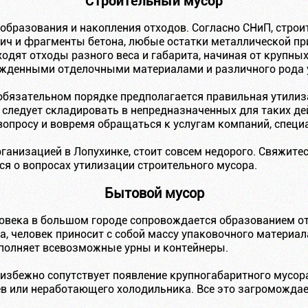
Строительный мусор
 образования и накопления отходов. Согласно СНиП, стро
ич и фрагменты бетона, любые остатки металлической пр
ходят отходы разного веса и габарита, начиная от крупны
ежденными отделочными материалами и различного рода
обязательном порядке предполагается правильная утилиз
 следует складировать в непредназначенных для таких де
 вопросу и вовремя обращаться к услугам компаний, спец
ганизацией в Лопухинке, стоит совсем недорого. Свяжите
ся о вопросах утилизации строительного мусора.
Бытовой мусор
овека в большом городе сопровождается образованием от
, человек приносит с собой массу упаковочного материала,
аполняет всевозможные урны и контейнеры.
избежно сопутствует появление крупногабаритного мусора
ев или неработающего холодильника. Все это загромождае