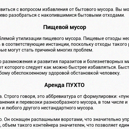
иться с вопросом избавления от бытового мусора. Вы мо
шево разобраться с накопившимися бытовыми отходами.
Пищевой мусор
блемой утилизации пищевого мусора. Пищевые отходы нео
ь в соответствующие инстанции, поскольку отходы такого
ые могут стать причиной многих проблем.
о размножения и развития паразитов и болезнетворных ми
от которого следует как можно быстрее избавляться. Быс
юбому обеспокоенному здоровой обстановкой человеку.
Аренда ПУХТО
. Строго говоря, это аббревиатура от формулировки: «пу
анения и перевозки разнообразного мусора, в том числе и
 и любого другого нестандартного мусора.
. Он оснащен распашными воротами, что значительно уп
, объем такого контейнера значителен, что позволяет ед