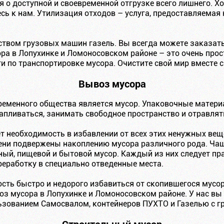
я о доступной и своевременной отгрузке всего лишнего. Х
ь к нам. Утилизация отходов – услуга, предоставляемая
твом грузовых машин газель. Вы всегда можете заказать
ора в Лопухинке и Ломоносовском районе – это очень про
и по транспортировке мусора. Очистите свой мир вместе с
Вывоз мусора
еменного общества является мусор. Упаковочные матери
капливаться, занимать свободное пространство и отравля
т необходимость в избавлении от всех этих ненужных вещ
ни подвержены накоплению мусора различного рода. Чащ
ьный, пищевой и бытовой мусор. Каждый из них следует пр
реработку в специально отведенные места.
ость быстро и недорого избавиться от скопившегося мусо
 мусора в Лопухинке и Ломоносовском районе. У нас вы
льзованием Самосвалом, контейнеров ПУХТО и Газелью с г