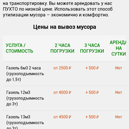
на транспортировку. Вы можете арендовать у нас
ПУХТО по низкой цене. Использовать этот способ
утилизации мусора – экономично и комфортно.
Цены на вывоз мусора
АРЕНДА
УСЛУГА /
2 ЧАСА
3 ЧАСА
НА
СТОИМОСТЬ
ПОГРУЗКИ
ПОГРУЗКИ
СУТКИ
УСЛУГА /
2 ЧАСА
3 ЧАСА
АРЕНДА
Газель 6м3 2 часа
от 2500 ₽
+ 500 ₽
Нет
СТОИМОСТЬ
ПОГРУЗКИ
ПОГРУЗКИ
НА
(грузоподъемность
СУТКИ
до 1,5т)
Газель 12м3
от 4000 ₽
+ 500 ₽
Нет
(грузоподъемность
до 3т)
Газель 13м3
от 4500 ₽
+ 500 ₽
Нет
(грузоподъемность
до 3т)