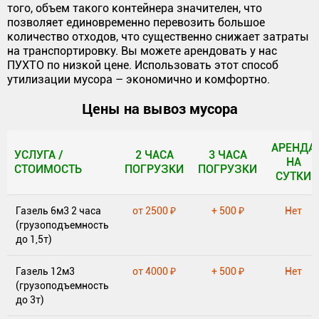
того, объем такого контейнера значителен, что
позволяет единовременно перевозить большое
количество отходов, что существенно снижает затраты
на транспортировку. Вы можете арендовать у нас
ПУХТО по низкой цене. Использовать этот способ
утилизации мусора – экономично и комфортно.
Цены на вывоз мусора
АРЕНДА
УСЛУГА /
2 ЧАСА
3 ЧАСА
НА
СТОИМОСТЬ
ПОГРУЗКИ
ПОГРУЗКИ
СУТКИ
УСЛУГА /
2 ЧАСА
3 ЧАСА
АРЕНДА
Газель 6м3 2 часа
от 2500 ₽
+ 500 ₽
Нет
СТОИМОСТЬ
ПОГРУЗКИ
ПОГРУЗКИ
НА
(грузоподъемность
СУТКИ
до 1,5т)
Газель 12м3
от 4000 ₽
+ 500 ₽
Нет
(грузоподъемность
до 3т)