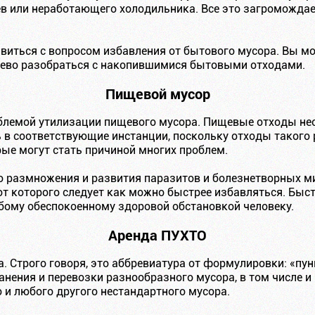
ев или неработающего холодильника. Все это загромождае
иться с вопросом избавления от бытового мусора. Вы мо
шево разобраться с накопившимися бытовыми отходами.
Пищевой мусор
блемой утилизации пищевого мусора. Пищевые отходы нео
ь в соответствующие инстанции, поскольку отходы такого
ые могут стать причиной многих проблем.
о размножения и развития паразитов и болезнетворных ми
от которого следует как можно быстрее избавляться. Быс
юбому обеспокоенному здоровой обстановкой человеку.
Аренда ПУХТО
. Строго говоря, это аббревиатура от формулировки: «пу
анения и перевозки разнообразного мусора, в том числе и
 и любого другого нестандартного мусора.