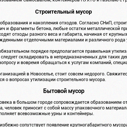
Строительный мусор
 образования и накопления отходов. Согласно СНиП, стро
ич и фрагменты бетона, любые остатки металлической пр
ходят отходы разного веса и габарита, начиная от крупны
ежденными отделочными материалами и различного рода
обязательном порядке предполагается правильная утилиз
 следует складировать в непредназначенных для таких де
 вопросу и вовремя обращаться к услугам компаний, спец
ганизацией в Новоселье, стоит совсем недорого. Свяжите
ся о вопросах утилизации строительного мусора.
Бытовой мусор
овека в большом городе сопровождается образованием от
, человек приносит с собой массу упаковочного материала,
аполняет всевозможные урны и контейнеры.
избежно сопутствует появление крупногабаритного мусора