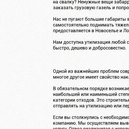
на свалку? Ненужные вещи забар
заказать грузовую газель и попр
Нас не пугают большие габариты 
самостоятельно поднимать тяжел
предоставляется в Новоселье и Л
Нам доступна утилизация любой с
быстро, дешево и добросовестно.
Одной из важнейших проблем совр
многое другое имеет свойство на
В обязательном порядке возникае
наибольшей или наименьшей степе
категории отходов. Это строител
отправлять на утилизацию или пе
Если вы столкнулись с необходим
компанию. Мы осуществляем вывоз
услугу. Отвоз реализуется с испо