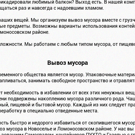
рикадировали любимый балкон? Выход есть. В нашей комп
ощаться раз и навсегда с надоевшим хламом.
ваших вещей. Мы организуем вывоз мусора вместе с грузч
ые предметы. Возможны варианты использования контейн
омоносовском районе.
ложности. Мы работаем с любым типом мусора, от пищево
Вывоз мусора
еменного общества является мусор. Упаковочные матери
капливаться, занимать свободное пространство и отравля
т необходимость в избавлении от всех этих ненужных вещ
ни подвержены накоплению мусора различного рода. Чащ
ьный, пищевой и бытовой мусор. Каждый из них следует пр
реработку в специально отведенные места.
ость быстро и недорого избавиться от скопившегося мусо
 мусора в Новоселье и Ломоносовском районе. У нас вы
льзованием Самосвалом, контейнеров ПУХТО и Газелью с г